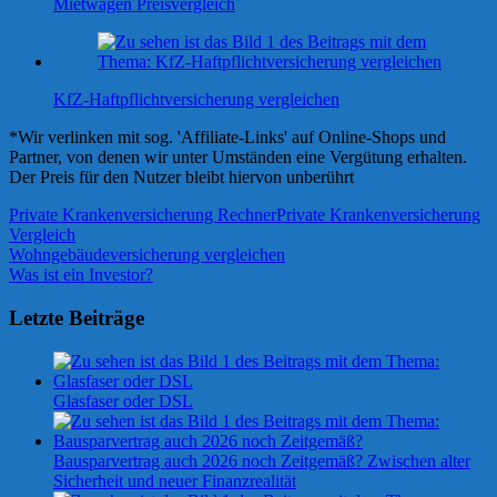
Mietwagen Preisvergleich
KfZ-Haftpflichtversicherung vergleichen
*Wir verlinken mit sog. 'Affiliate-Links' auf Online-Shops und
Partner, von denen wir unter Umständen eine Vergütung erhalten.
Der Preis für den Nutzer bleibt hiervon unberührt
Private Krankenversicherung Rechner
Private Krankenversicherung
Vergleich
Beitragsnavigation
Vorheriger
Wohngebäudeversicherung vergleichen
Beitrag:
Nächster
Was ist ein Investor?
Beitrag:
Letzte Beiträge
Glasfaser oder DSL
Bausparvertrag auch 2026 noch Zeitgemäß? Zwischen alter
Sicherheit und neuer Finanzrealität