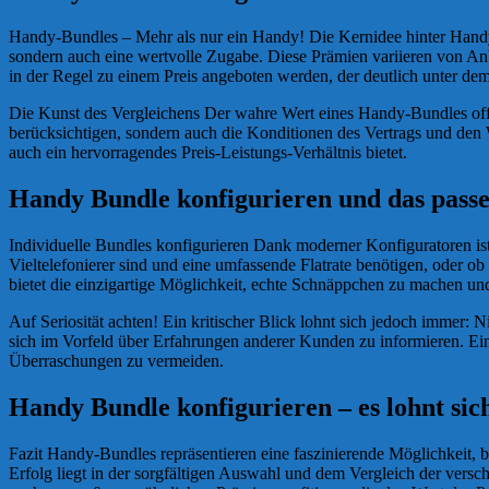
Handy-Bundles – Mehr als nur ein Handy! Die Kernidee hinter Handy
sondern auch eine wertvolle Zugabe. Diese Prämien variieren von Anbi
in der Regel zu einem Preis angeboten werden, der deutlich unter de
Die Kunst des Vergleichens Der wahre Wert eines Handy-Bundles offenb
berücksichtigen, sondern auch die Konditionen des Vertrags und den
auch ein hervorragendes Preis-Leistungs-Verhältnis bietet.
Handy Bundle konfigurieren und das pass
Individuelle Bundles konfigurieren Dank moderner Konfiguratoren ist e
Vieltelefonierer sind und eine umfassende Flatrate benötigen, oder 
bietet die einzigartige Möglichkeit, echte Schnäppchen zu machen und 
Auf Seriosität achten! Ein kritischer Blick lohnt sich jedoch immer: Ni
sich im Vorfeld über Erfahrungen anderer Kunden zu informieren. Ein
Überraschungen zu vermeiden.
Handy Bundle konfigurieren – es lohnt sic
Fazit Handy-Bundles repräsentieren eine faszinierende Möglichkeit, 
Erfolg liegt in der sorgfältigen Auswahl und dem Vergleich der vers