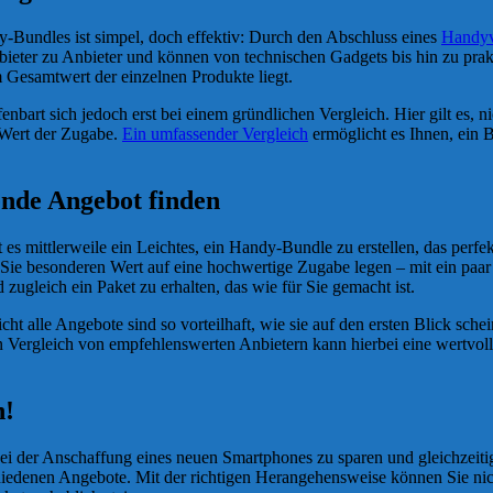
-Bundles ist simpel, doch effektiv: Durch den Abschluss eines
Handyv
eter zu Anbieter und können von technischen Gadgets bis hin zu prakti
m Gesamtwert der einzelnen Produkte liegt.
art sich jedoch erst bei einem gründlichen Vergleich. Hier gilt es, ni
 Wert der Zugabe.
Ein umfassender Vergleich
ermöglicht es Ihnen, ein B
ende Angebot finden
s mittlerweile ein Leichtes, ein Handy-Bundle zu erstellen, das perfekt
ob Sie besonderen Wert auf eine hochwertige Zugabe legen – mit ein pa
zugleich ein Paket zu erhalten, das wie für Sie gemacht ist.
cht alle Angebote sind so vorteilhaft, wie sie auf den ersten Blick schein
 Vergleich von empfehlenswerten Anbietern kann hierbei eine wertvolle
h!
bei der Anschaffung eines neuen Smartphones zu sparen und gleichzeiti
chiedenen Angebote. Mit der richtigen Herangehensweise können Sie nich