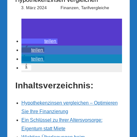
3. März 2024
FID-Admin
Finanzen
,
Tarifvergleiche
teilen
teilen
teilen
Inhaltsverzeichnis:
Hypothekenzinsen vergleichen – Optimieren
Sie Ihre Finanzierung
Ein Schlüssel zu Ihrer Altersvorsorge:
Eigentum statt Miete