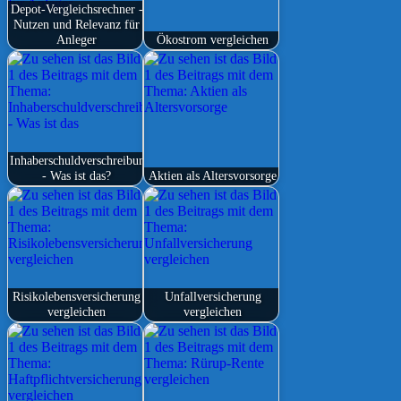
Depot-Vergleichsrechner -
Nutzen und Relevanz für
Anleger
Ökostrom vergleichen
Inhaberschuldverschreibung
- Was ist das?
Aktien als Altersvorsorge
Risikolebensversicherung
Unfallversicherung
vergleichen
vergleichen