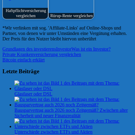
Haftpflichtversicherung
vergleichen
Rürup-Rente vergleichen
*Wir verlinken mit sog. 'Affiliate-Links' auf Online-Shops und
Partner, von denen wir unter Umständen eine Vergütung erhalten.
Der Preis für den Nutzer bleibt hiervon unberührt
Grundlagen des investierens
Investor
Was ist ein Investor?
Beitragsnavigation
Vorheriger
Private Krankenversicherung vergleichen
Beitrag:
Nächster
Bitcoin einfach erklärt
Beitrag:
Letzte Beiträge
Glasfaser oder DSL
Bausparvertrag auch 2026 noch Zeitgemäß? Zwischen alter
Sicherheit und neuer Finanzrealität
Unterschiede zwischen ETFs und Aktien