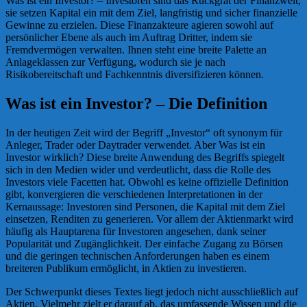
Was ist ein Investor? – Investoren sind das Rückgrat der Finanzwelt,
sie setzen Kapital ein mit dem Ziel, langfristig und sicher finanzielle
Gewinne zu erzielen. Diese Finanzakteure agieren sowohl auf
persönlicher Ebene als auch im Auftrag Dritter, indem sie
Fremdvermögen verwalten. Ihnen steht eine breite Palette an
Anlageklassen zur Verfügung, wodurch sie je nach
Risikobereitschaft und Fachkenntnis diversifizieren können.
Was ist ein Investor? – Die Definition
In der heutigen Zeit wird der Begriff „Investor“ oft synonym für
Anleger, Trader oder Daytrader verwendet. Aber Was ist ein
Investor wirklich? Diese breite Anwendung des Begriffs spiegelt
sich in den Medien wider und verdeutlicht, dass die Rolle des
Investors viele Facetten hat. Obwohl es keine offizielle Definition
gibt, konvergieren die verschiedenen Interpretationen in der
Kernaussage: Investoren sind Personen, die Kapital mit dem Ziel
einsetzen, Renditen zu generieren. Vor allem der Aktienmarkt wird
häufig als Hauptarena für Investoren angesehen, dank seiner
Popularität und Zugänglichkeit. Der einfache Zugang zu Börsen
und die geringen technischen Anforderungen haben es einem
breiteren Publikum ermöglicht, in Aktien zu investieren.
Der Schwerpunkt dieses Textes liegt jedoch nicht ausschließlich auf
Aktien. Vielmehr zielt er darauf ab, das umfassende Wissen und die