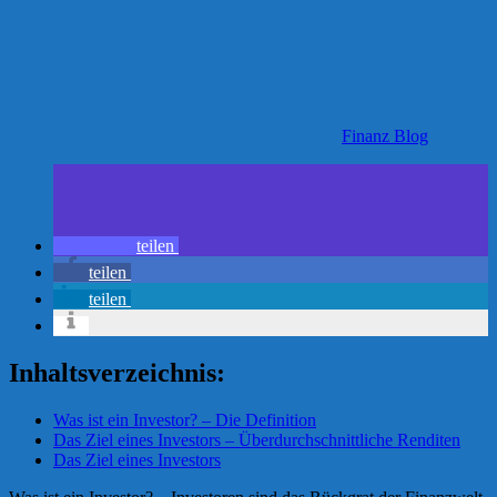
Finanz Blog
teilen
teilen
teilen
Inhaltsverzeichnis:
Was ist ein Investor? – Die Definition
Das Ziel eines Investors – Überdurchschnittliche Renditen
Das Ziel eines Investors